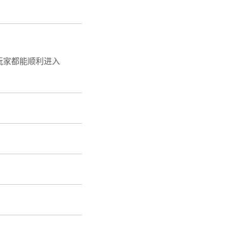
玩家都能顺利进入