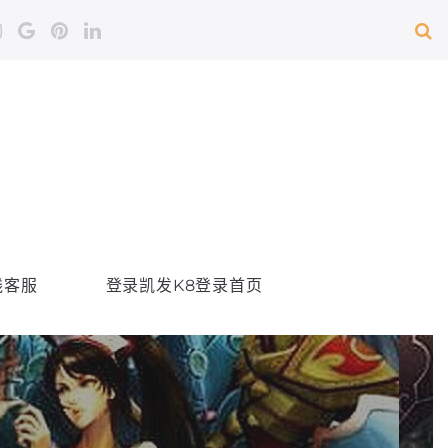
线客服
登录凯发K8登录首页