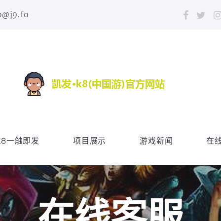
p@j9.fo
K8一触即发
项目展示
游戏新闻
在
在线客服